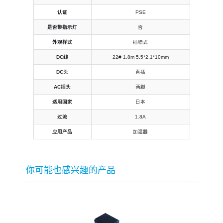
认证
PSE
是否带指示灯
否
外观样式
插墙式
DC线
22# 1.8m 5.5*2.1*10mm
DC头
直插
AC插头
两脚
适用国家
日本
过流
1.8A
应用产品
加湿器
你可能也感兴趣的产品