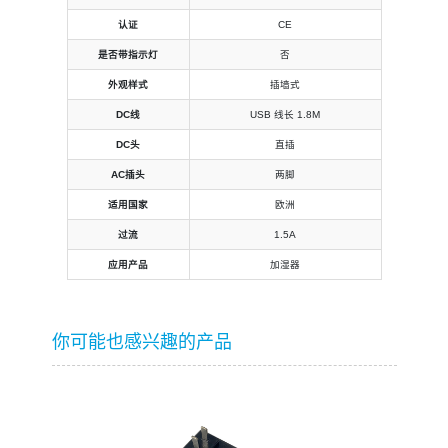
认证
CE
是否带指示灯
否
外观样式
插墙式
DC线
USB 线长 1.8M
DC头
直插
AC插头
两脚
适用国家
欧洲
过流
1.5A
应用产品
加湿器
你可能也感兴趣的产品