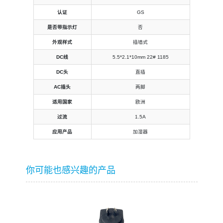
认证
GS
是否带指示灯
否
外观样式
插墙式
DC线
5.5*2.1*10mm 22# 1185
DC头
直插
AC插头
两脚
适用国家
欧洲
过流
1.5A
应用产品
加湿器
你可能也感兴趣的产品