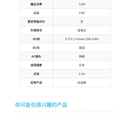
输出功率
12W
认证
PSE
是否带指示灯
否
外观样式
插墙式
DC线
5.5*2.1*10mm 22# 2468
DC头
直插
AC插头
两脚
适用国家
日本
过流
1.5A
应用产品
加湿器
你可能也感兴趣的产品