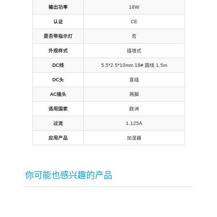
输出功率
18W
认证
CE
是否带指示灯
否
外观样式
插墙式
DC线
5.5*2.5*10mm 18# 圆线 1.5m
DC头
直插
AC插头
两脚
适用国家
欧洲
过流
1.125A
应用产品
加湿器
你可能也感兴趣的产品